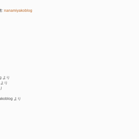
者:
nanamiyakoblog
g
より
より
り
akoblog
より