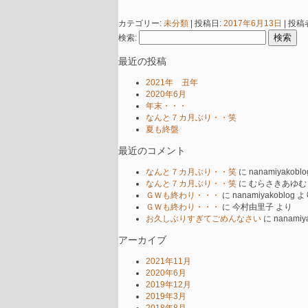
カテゴリー:
未分類
| 投稿日:
2017年6月13日
|
投稿
検索:
最近の投稿
2021年 丑年
2020年6月
年末・・・
なんと７カ月ぶり・・笑
夏も終盤
最近のコメント
なんと７カ月ぶり・・笑
に
nanamiyakoblo
なんと７カ月ぶり・・笑
に
むらさきあゆむ
ＧＷも終わり・・・
に
nanamiyakoblog
よ
ＧＷも終わり・・・
に
今村由里子
より
お久しぶりすぎてごめんなさい
に
nanamiy
アーカイブ
2021年11月
2020年6月
2019年12月
2019年3月